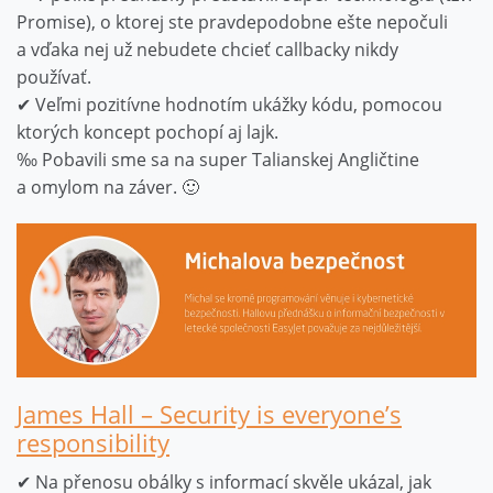
Promise), o ktorej ste pravdepodobne ešte nepočuli
a vďaka nej už nebudete chcieť callbacky nikdy
používať.
✔ Veľmi pozitívne hodnotím ukážky kódu, pomocou
ktorých koncept pochopí aj lajk.
‰ Pobavili sme sa na super Talianskej Angličtine
a omylom na záver. 🙂
James Hall – Security is everyone’s
responsibility
✔ Na přenosu obálky s informací skvěle ukázal, jak