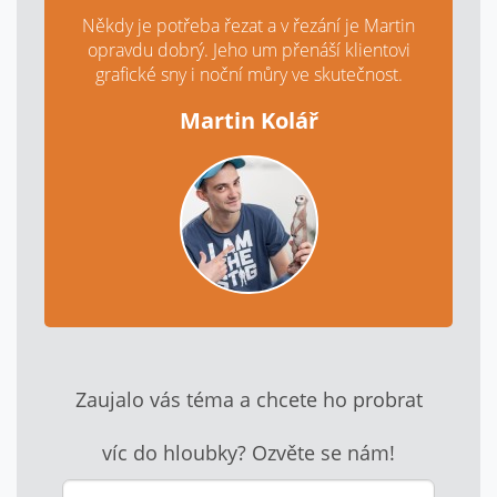
Někdy je potřeba řezat a v řezání je Martin
opravdu dobrý. Jeho um přenáší klientovi
grafické sny i noční můry ve skutečnost.
Martin Kolář
Zaujalo vás téma a chcete ho probrat
víc do hloubky? Ozvěte se nám!