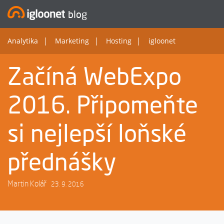
blog
Analytika
Marketing
Hosting
igloonet
Začíná WebExpo
2016. Připomeňte
si nejlepší loňské
přednášky
Martin Kolář
23. 9. 2016