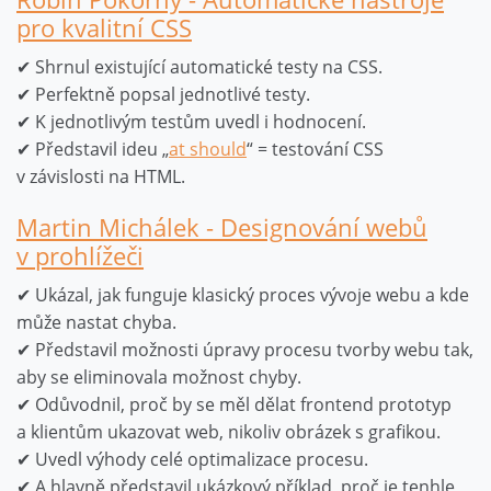
pro kvalitní CSS
✔ Shrnul existující automatické testy na CSS.
✔ Perfektně popsal jednotlivé testy.
✔ K jednotlivým testům uvedl i hodnocení.
✔ Představil ideu „
at should
“ = testování CSS
v závislosti na HTML.
Martin Michálek - Designování webů
v prohlížeči
✔ Ukázal, jak funguje klasický proces vývoje webu a kde
může nastat chyba.
✔ Představil možnosti úpravy procesu tvorby webu tak,
aby se eliminovala možnost chyby.
✔ Odůvodnil, proč by se měl dělat frontend prototyp
a klientům ukazovat web, nikoliv obrázek s grafikou.
✔ Uvedl výhody celé optimalizace procesu.
✔ A hlavně představil ukázkový příklad, proč je tenhle