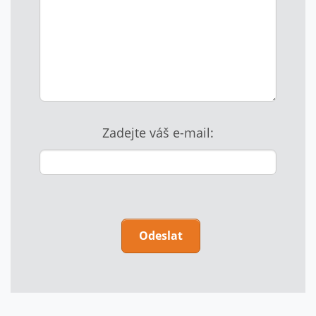
Zadejte váš e-mail:
P
o
n