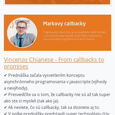
Vincenzo Chianese - From callbacks to
promises
✔ Prednáška začala vysvetlením konceptu
asynchrónneho programovania v javascripte (výhody
a nevýhody).
✔ Presvedčíte sa o tom, že callbacky nie sú až tak super
ako ste si mysleli (tak ako ja).
✔ Ak neviete, čo sú callbacky, tak sa dozviete aj to.
✔ V polke prednášky predstavili super technológiu (tzv.