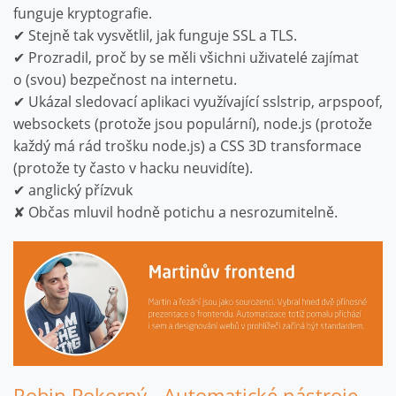
funguje kryptografie.
✔ Stejně tak vysvětlil, jak funguje SSL a TLS.
✔ Prozradil, proč by se měli všichni uživatelé zajímat
o (svou) bezpečnost na internetu.
✔ Ukázal sledovací aplikaci využívající sslstrip, arpspoof,
websockets (protože jsou populární), node.js (protože
každý má rád trošku node.js) a CSS 3D transformace
(protože ty často v hacku neuvidíte).
✔ anglický přízvuk
✘ Občas mluvil hodně potichu a nesrozumitelně.
Robin Pokorný - Automatické nástroje