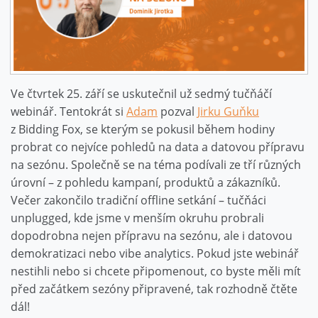
Ve čtvrtek 25. září se uskutečnil už sedmý tučňáčí
webinář. Tentokrát si
Adam
pozval
Jirku Guňku
z Bidding Fox, se kterým se pokusil během hodiny
probrat co nejvíce pohledů na data a datovou přípravu
na sezónu. Společně se na téma podívali ze tří různých
úrovní – z pohledu kampaní, produktů a zákazníků.
Večer zakončilo tradiční offline setkání – tučňáci
unplugged, kde jsme v menším okruhu probrali
dopodrobna nejen přípravu na sezónu, ale i datovou
demokratizaci nebo vibe analytics. Pokud jste webinář
nestihli nebo si chcete připomenout, co byste měli mít
před začátkem sezóny připravené, tak rozhodně čtěte
dál!