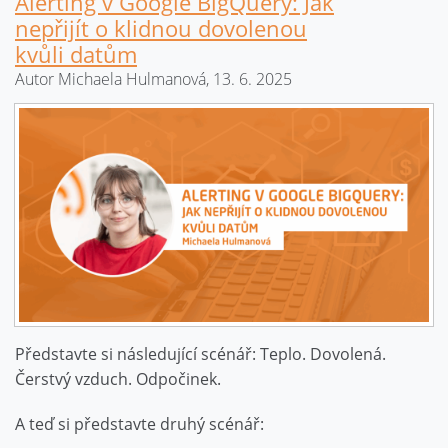
Alerting v Google BigQuery: Jak
nepřijít o klidnou dovolenou
kvůli datům
Autor Michaela Hulmanová, 13. 6. 2025
Představte si následující scénář: Teplo. Dovolená.
Čerstvý vzduch. Odpočinek.
A teď si představte druhý scénář: