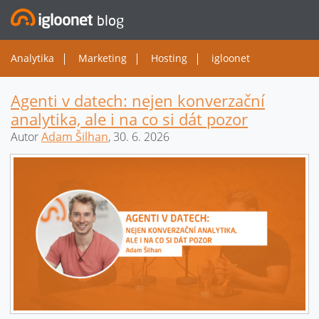
blog
Analytika
Marketing
Hosting
igloonet
Agenti v datech: nejen konverzační
analytika, ale i na co si dát pozor
Autor
Adam Šilhan
, 30. 6. 2026