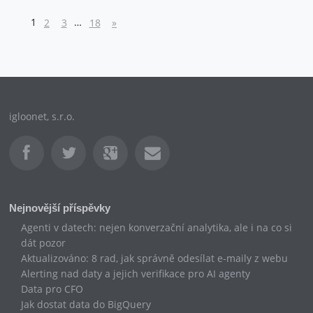
1
…
2
3
18
»
igloonet, s.r.o.
Nejnovější příspěvky
Agenti v datech: nejen konverzační analytika, ale i na co si
dát pozor
Aktualizováno: 8 rad, jak správně odesílat e-maily z webu
Alerting nad daty a jejich verifikace pro AI agenty
Data pro CFO
Jak dostat data do BigQuery