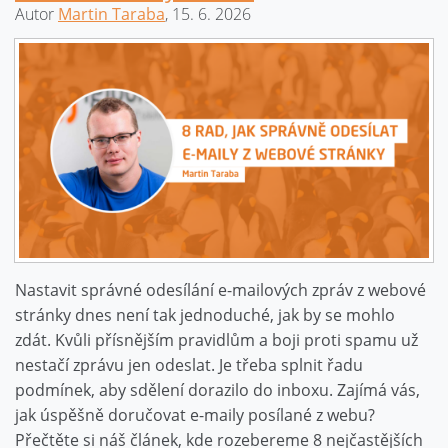
Autor
Martin Taraba
, 15. 6. 2026
Nastavit správné odesílání e-mailových zpráv z webové
stránky dnes není tak jednoduché, jak by se mohlo
zdát. Kvůli přísnějším pravidlům a boji proti spamu už
nestačí zprávu jen odeslat. Je třeba splnit řadu
podmínek, aby sdělení dorazilo do inboxu. Zajímá vás,
jak úspěšně doručovat e-maily posílané z webu?
Přečtěte si náš článek, kde rozebereme 8 nejčastějších