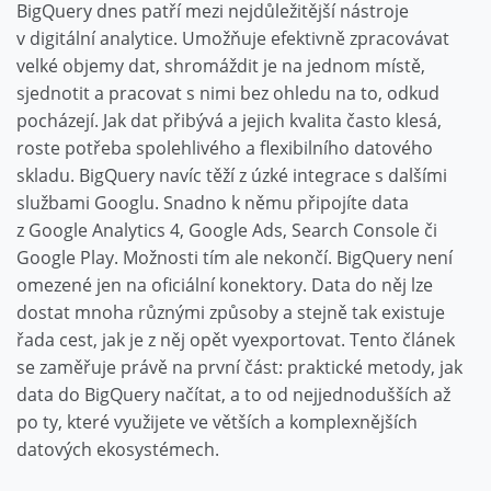
BigQuery dnes patří mezi nejdůležitější nástroje
v digitální analytice. Umožňuje efektivně zpracovávat
velké objemy dat, shromáždit je na jednom místě,
sjednotit a pracovat s nimi bez ohledu na to, odkud
pocházejí. Jak dat přibývá a jejich kvalita často klesá,
roste potřeba spolehlivého a flexibilního datového
skladu. BigQuery navíc těží z úzké integrace s dalšími
službami Googlu. Snadno k němu připojíte data
z Google Analytics 4, Google Ads, Search Console či
Google Play. Možnosti tím ale nekončí. BigQuery není
omezené jen na oficiální konektory. Data do něj lze
dostat mnoha různými způsoby a stejně tak existuje
řada cest, jak je z něj opět vyexportovat. Tento článek
se zaměřuje právě na první část: praktické metody, jak
data do BigQuery načítat, a to od nejjednodušších až
po ty, které využijete ve větších a komplexnějších
datových ekosystémech.