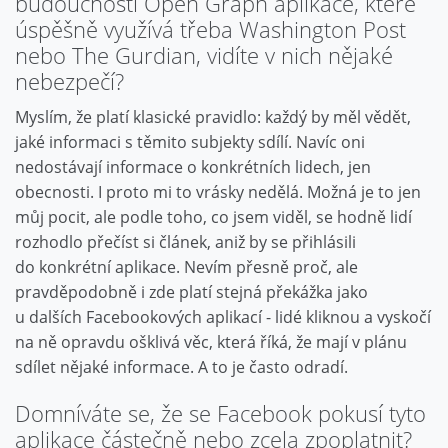
budoucnosti Open Graph aplikace, které
úspěšně využívá třeba Washington Post
nebo The Gurdian, vidíte v nich nějaké
nebezpečí?
Myslím, že platí klasické pravidlo: každý by měl vědět,
jaké informaci s těmito subjekty sdílí. Navíc oni
nedostávají informace o konkrétních lidech, jen
obecnosti. I proto mi to vrásky nedělá. Možná je to jen
můj pocit, ale podle toho, co jsem viděl, se hodně lidí
rozhodlo přečíst si článek, aniž by se přihlásili
do konkrétní aplikace. Nevím přesně proč, ale
pravděpodobně i zde platí stejná překážka jako
u dalších Facebookových aplikací - lidé kliknou a vyskočí
na ně opravdu ošklivá věc, která říká, že mají v plánu
sdílet nějaké informace. A to je často odradí.
Domníváte se, že se Facebook pokusí tyto
aplikace částečně nebo zcela zpoplatnit?