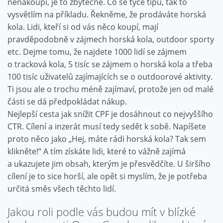
nenakoupí, je to zbytečné. Co se týče tipů, tak to
vysvětlím na příkladu. Řekněme, že prodáváte horská
kola. Lidi, kteří si od vás něco koupí, mají
pravděpodobně v zájmech horská kola, outdoor sporty
etc. Dejme tomu, že najdete 1000 lidí se zájmem
o tracková kola, 5 tisíc se zájmem o horská kola a třeba
100 tisíc uživatelů zajímajících se o outdoorové aktivity.
Ti jsou ale o trochu méně zajímaví, protože jen od malé
části se dá předpokládat nákup.
Nejlepší cesta jak snížit CPF je dosáhnout co nejvyššího
CTR. Cílení a inzerát musí tedy sedět k sobě. Napíšete
proto něco jako „Hej, máte rádi horská kola? Tak sem
klikněte!“ A tím získáte lidi, které to vážně zajímá
a ukazujete jim obsah, kterým je přesvědčíte. U širšího
cílení je to sice horší, ale opět si myslím, že je potřeba
určitá směs všech těchto lidí.
Jakou roli podle vás budou mít v blízké