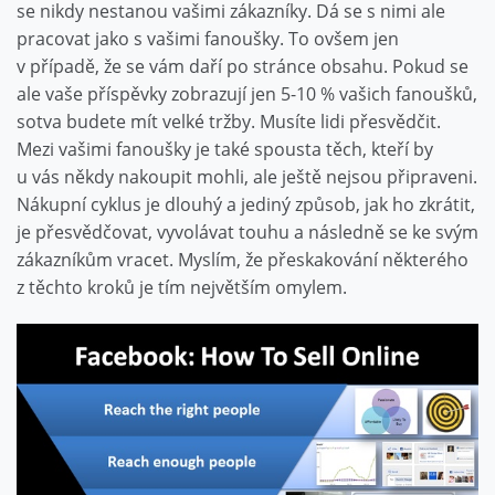
se nikdy nestanou vašimi zákazníky. Dá se s nimi ale
pracovat jako s vašimi fanoušky. To ovšem jen
v případě, že se vám daří po stránce obsahu. Pokud se
ale vaše příspěvky zobrazují jen 5-10 % vašich fanoušků,
sotva budete mít velké tržby. Musíte lidi přesvědčit.
Mezi vašimi fanoušky je také spousta těch, kteří by
u vás někdy nakoupit mohli, ale ještě nejsou připraveni.
Nákupní cyklus je dlouhý a jediný způsob, jak ho zkrátit,
je přesvědčovat, vyvolávat touhu a následně se ke svým
zákazníkům vracet. Myslím, že přeskakování některého
z těchto kroků je tím největším omylem.