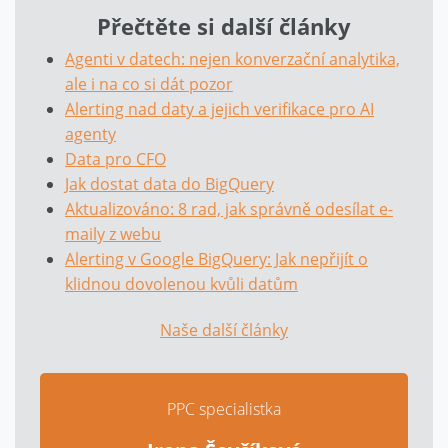
Přečtěte si další články
Agenti v datech: nejen konverzační analytika,
ale i na co si dát pozor
Alerting nad daty a jejich verifikace pro AI
agenty
Data pro CFO
Jak dostat data do BigQuery
Aktualizováno: 8 rad, jak správně odesílat e-
maily z webu
Alerting v Google BigQuery: Jak nepřijít o
klidnou dovolenou kvůli datům
Naše další články
PPC specialistka