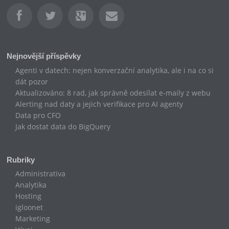
t
e
Nejnovější příspěvky
Agenti v datech: nejen konverzační analytika, ale i na co si
t
dát pozor
Aktualizováno: 8 rad, jak správně odesílat e-maily z webu
o
Alerting nad daty a jejich verifikace pro AI agenty
Data pro CFO
t
Jak dostat data do BigQuery
o
Rubriky
p
Administrativa
Analytika
o
Hosting
igloonet
Marketing
l