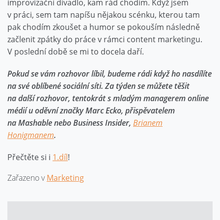
improvizační divadlo, kam rád chodím. Když jsem
v práci, sem tam napíšu nějakou scénku, kterou tam
pak chodím zkoušet a humor se pokouším následně
začlenit zpátky do práce v rámci content marketingu.
V poslední době se mi to docela daří.
Pokud se vám rozhovor líbil, budeme rádi když ho nasdílíte
na své oblíbené sociální síti. Za týden se můžete těšit
na další rozhovor, tentokrát s mladým managerem online
médií u oděvní značky Marc Ecko, přispěvatelem
na Mashable nebo Business Insider,
Brianem
Honigmanem
.
Přečtěte si i
1.díl
!
Zařazeno v
Marketing