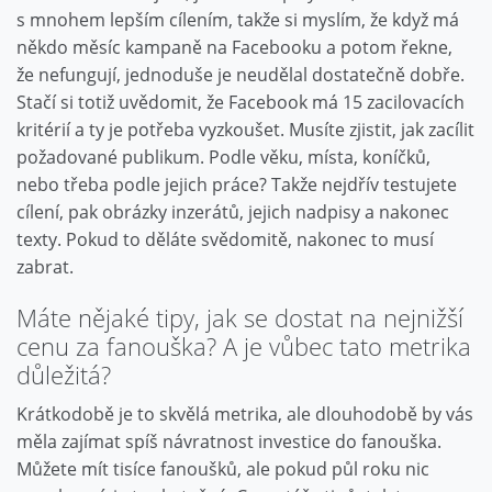
s mnohem lepším cílením, takže si myslím, že když má
někdo měsíc kampaně na Facebooku a potom řekne,
že nefungují, jednoduše je neudělal dostatečně dobře.
Stačí si totiž uvědomit, že Facebook má 15 zacilovacích
kritérií a ty je potřeba vyzkoušet. Musíte zjistit, jak zacílit
požadované publikum. Podle věku, místa, koníčků,
nebo třeba podle jejich práce? Takže nejdřív testujete
cílení, pak obrázky inzerátů, jejich nadpisy a nakonec
texty. Pokud to děláte svědomitě, nakonec to musí
zabrat.
Máte nějaké tipy, jak se dostat na nejnižší
cenu za fanouška? A je vůbec tato metrika
důležitá?
Krátkodobě je to skvělá metrika, ale dlouhodobě by vás
měla zajímat spíš návratnost investice do fanouška.
Můžete mít tisíce fanoušků, ale pokud půl roku nic