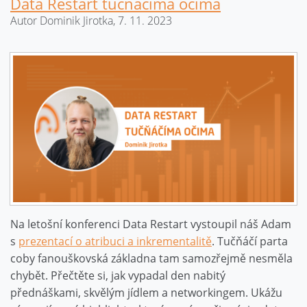
Data Restart tučňáčíma očima
Autor Dominik Jirotka, 7. 11. 2023
Na letošní konferenci Data Restart vystoupil náš Adam
s
prezentací o atribuci a inkrementalitě
. Tučňáčí parta
coby fanouškovská základna tam samozřejmě nesměla
chybět. Přečtěte si, jak vypadal den nabitý
přednáškami, skvělým jídlem a networkingem. Ukážu