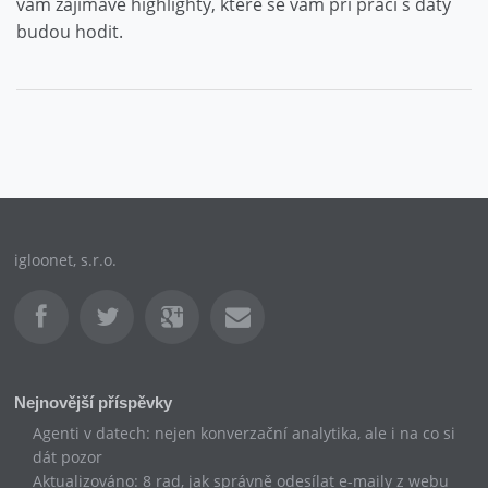
vám zajímavé highlighty, které se vám při práci s daty
budou hodit.
igloonet, s.r.o.
Nejnovější příspěvky
Agenti v datech: nejen konverzační analytika, ale i na co si
dát pozor
Aktualizováno: 8 rad, jak správně odesílat e-maily z webu