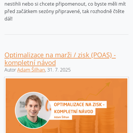
nestihli nebo si chcete připomenout, co byste měli mít
před začátkem sezóny připravené, tak rozhodně čtěte
dál!
Optimalizace na marži / zisk (POAS) -
kompletní návod
Autor
Adam Šilhan
, 31. 7. 2025