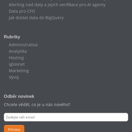
Alerting nad daty a jejich verifikace pro AI agenty
Data pro CFO
Jak dostat data do BigQuery
Rubriky
Administrativa
Analytika
Hosting
igloonet
Marketing
Vývoj
Odběr novinek
Chcete vědět, co je u nás nového?