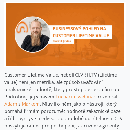
Customer Lifetime Value, neboli CLV či LTV (Lifetime
value) není jen metrika, ale způsob uvažování
o zákaznické hodnotě, který prostupuje celou firmou.
Podrobněji jej v našem
Tučňáčím webináři
rozebírali
Adam
s
Markem
. Mluvili o něm jako o nástroji, který
pomáhá firmám porozumět hodnotě zákaznické báze
a řídit byznys z hlediska dlouhodobé udržitelnosti. CLV
poskytuje rámec pro pochopení, jak různé segmenty