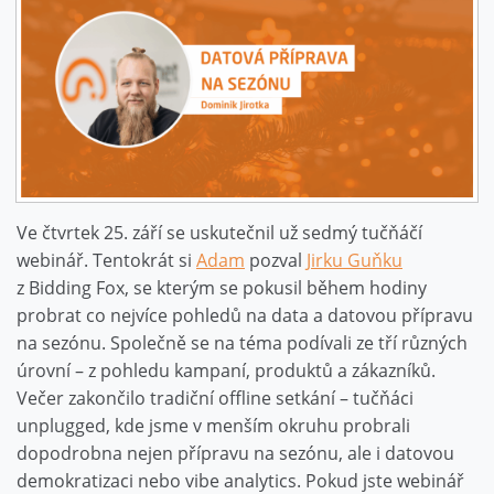
Ve čtvrtek 25. září se uskutečnil už sedmý tučňáčí
webinář. Tentokrát si
Adam
pozval
Jirku Guňku
z Bidding Fox, se kterým se pokusil během hodiny
probrat co nejvíce pohledů na data a datovou přípravu
na sezónu. Společně se na téma podívali ze tří různých
úrovní – z pohledu kampaní, produktů a zákazníků.
Večer zakončilo tradiční offline setkání – tučňáci
unplugged, kde jsme v menším okruhu probrali
dopodrobna nejen přípravu na sezónu, ale i datovou
demokratizaci nebo vibe analytics. Pokud jste webinář