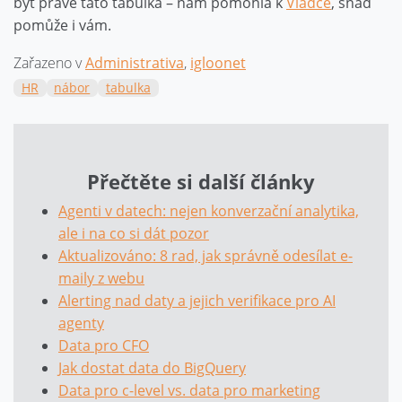
být právě tato tabulka – nám pomohla k
Vlaďce
, snad
pomůže i vám.
Zařazeno v
Administrativa
,
igloonet
HR
nábor
tabulka
Přečtěte si další články
Agenti v datech: nejen konverzační analytika,
ale i na co si dát pozor
Aktualizováno: 8 rad, jak správně odesílat e-
maily z webu
Alerting nad daty a jejich verifikace pro AI
agenty
Data pro CFO
Jak dostat data do BigQuery
Data pro c-level vs. data pro marketing