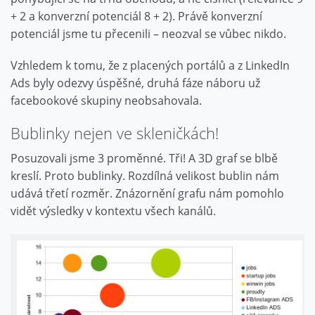
+ 2 a konverzní potenciál 8 + 2). Právě konverzní
potenciál jsme tu přecenili – neozval se vůbec nikdo.
Vzhledem k tomu, že z placených portálů a z LinkedIn
Ads byly odezvy úspěšné, druhá fáze náboru už
facebookové skupiny neobsahovala.
Bublinky nejen ve skleničkách!
Posuzovali jsme 3 proměnné. Tři! A 3D graf se blbě
kreslí. Proto bublinky. Rozdílná velikost bublin nám
udává třetí rozměr. Znázornění grafu nám pomohlo
vidět výsledky v kontextu všech kanálů.