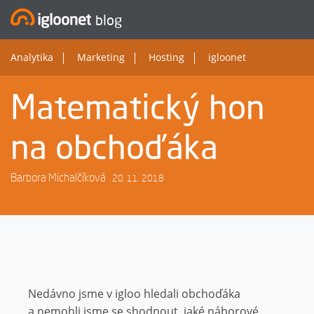
blog
Analytika
Marketing
Hosting
igloonet
Matematický hon
na obchoďáka
Barbora Michalčíková
20. 11. 2018
Nedávno jsme v igloo hledali obchoďáka
a nemohli jsme se shodnout, jaké náborové