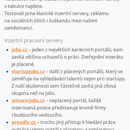
v tabulce najdete.
Testovali jsme klasické inzertní servery, reklamu
na sociálních sítích i šuškandu mezi našimi
zaměstnanci.
Inzertní pracovní servery
jobs.cz
– jeden z největších kariérních portálů, kam
zavítá většina uchazečů o práci. Zveřejnění inzerátu
je placené.
startupjobs.cz
– další z placených portálů, který se
zaměřuje na vyhledávání talentů nejen pro startupy.
Z naší zkušenosti sem částečně zavítá jiná cílová
skupina než na jobs.
winwinjobs.cz
– neplacený portál, každá
inzerovaná pozice představuje kromě firmy
i budoucího vedoucího.
proudly.cz
– trochu jiný přístup k hledání práce
vyznává i tento portál s placenou a neplacenou