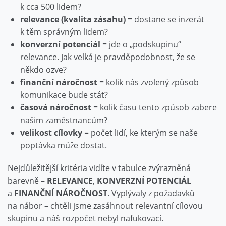
k cca 500 lidem?
relevance (kvalita zásahu)
= dostane se inzerát
k těm správným lidem?
konverzní potenciál
= jde o „podskupinu“
relevance. Jak velká je pravděpodobnost, že se
někdo ozve?
finanční náročnost
= kolik nás zvolený způsob
komunikace bude stát?
časová náročnost
= kolik času tento způsob zabere
našim zaměstnancům?
velikost cílovky
= počet lidí, ke kterým se naše
poptávka může dostat.
Nejdůležitější kritéria vidíte v tabulce zvýrazněná
barevně –
RELEVANCE
,
KONVERZNÍ POTENCIÁL
a
FINANČNÍ NÁROČNOST
. Vyplývaly z požadavků
na nábor – chtěli jsme zasáhnout relevantní cílovou
skupinu a náš rozpočet nebyl nafukovací.