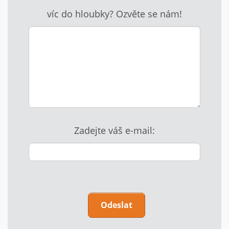
víc do hloubky? Ozvěte se nám!
Zadejte váš e-mail:
P
o