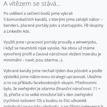
A vítězem se stává…
Po udělení a sečtení bodů jsme vybrali
5 komunikačních kanálů, s kterými jsme zahájili nábor –
benders, placené portály jobs a startupjobs, FB skupiny
a LinkedIn Ads.
Využili jsme i pracovní portály proudly a winwinjobs,
i když se neumístili nijak vysoko. Na obou už máme
vytvořený profil a časová náročnost vložení inzerátu je
minimální – navíc jsou zdarma ;-).
Vybrané kanály jsme nechali týden dva působit a podle
výsledků jsme náborovou strategii upravovali. Ukažme
si to na příkladu facebookových skupin. Přednostmi
bylo, že zveřejnění je zdarma (finanční náročnost: 11 +
3), přečte si to velké množství lidí v den zveřejnění
(rychlost oslovení 10) a budou to číst uživatelé
pohybující se na trhu obchodu, a ne číšníci (relevance 9