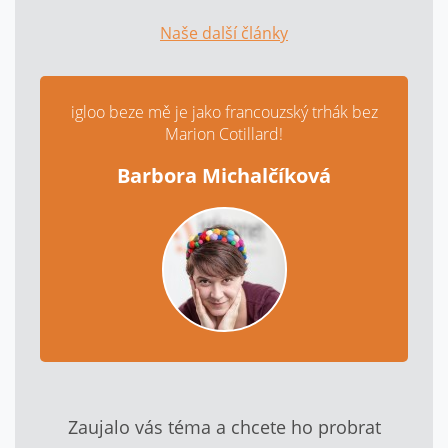
Naše další články
igloo beze mě je jako francouzský trhák bez
Marion Cotillard!
Barbora Michalčíková
Zaujalo vás téma a chcete ho probrat