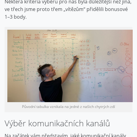
Některá kritéria výběru pro nás byla důležitější než jiná,
ve třech jsme proto třem „vítězům“ přidělili bonusové
1–3 body.
Původní tabulka vznikala na jedné z našich chytrých zdí
Výběr komunikačních kanálů
Na začátek vám představím, jaké komunikační kanály