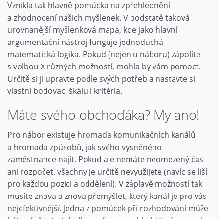
Vznikla tak hlavně pomůcka na zpřehlednění
a zhodnocení našich myšlenek. V podstatě taková
urovnanější myšlenková mapa, kde jako hlavní
argumentační nástroj funguje jednoduchá
matematická logika. Pokud (nejen u náboru) zápolíte
s volbou X různých možností, mohla by vám pomoct.
Určitě si ji upravte podle svých potřeb a nastavte si
vlastní bodovací škálu i kritéria.
Máte svého obchoďáka? My ano!
Pro nábor existuje hromada komunikačních kanálů
a hromada způsobů, jak svého vysněného
zaměstnance najít. Pokud ale nemáte neomezený čas
ani rozpočet, všechny je určitě nevyužijete (navíc se liší
pro každou pozici a oddělení). V záplavě možností tak
musíte znova a znova přemýšlet, který kanál je pro vás
nejefektivnější. Jedna z pomůcek při rozhodování může