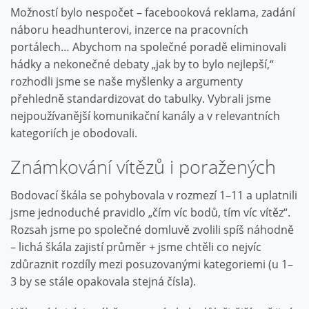
Možností bylo nespočet – facebooková reklama, zadání
náboru headhunterovi, inzerce na pracovních
portálech… Abychom na společné poradě eliminovali
hádky a nekonečné debaty „jak by to bylo nejlepší,“
rozhodli jsme se naše myšlenky a argumenty
přehledně standardizovat do tabulky. Vybrali jsme
nejpoužívanější komunikační kanály a v relevantních
kategoriích je obodovali.
Známkování vítězů i poražených
Bodovací škála se pohybovala v rozmezí 1–11 a uplatnili
jsme jednoduché pravidlo „čím víc bodů, tím víc vítěz“.
Rozsah jsme po společné domluvě zvolili spíš náhodně
– lichá škála zajistí průměr + jsme chtěli co nejvíc
zdůraznit rozdíly mezi posuzovanými kategoriemi (u 1–
3 by se stále opakovala stejná čísla).